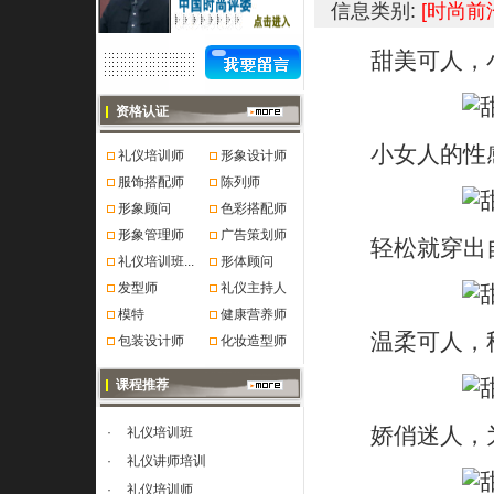
信息类别:
[时尚前
甜美可人，小
资格认证
小女人的性感
礼仪培训师
形象设计师
服饰搭配师
陈列师
形象顾问
色彩搭配师
形象管理师
广告策划师
轻松就穿出自
礼仪培训班...
形体顾问
发型师
礼仪主持人
模特
健康营养师
温柔可人，秒
包装设计师
化妆造型师
课程推荐
娇俏迷人，为
·
礼仪培训班
·
礼仪讲师培训
·
礼仪培训师