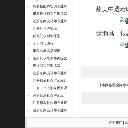
·
服装搭配师培训专业班
甜美中透着时
·
形象设计师实习训练营
·
注册形象设计师专业班...
·
注册礼仪讲师班
慵懒风，很柔
·
优雅礼仪塑造课堂
·
个人彩妆课程
·
形象与服饰搭配班
·
注册礼仪培训师训练营
·
设计师实习训练营
·
注册形象设计师专业班...
·
注册形象礼仪讲师班9...
【本网整理编辑:学
·
一对一个人形象提升课...
·
注册形象礼仪讲师班
·
注册形象礼仪师专业班
·
注册形象设计师专业班
关于我们
|