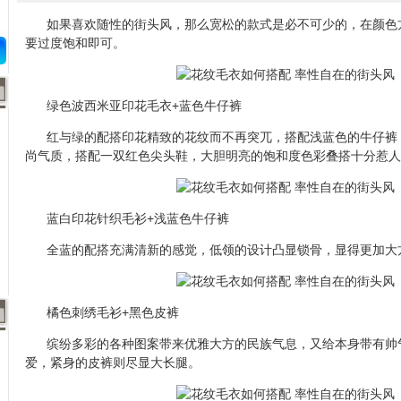
如果喜欢随性的街头风，那么宽松的款式是必不可少的，在颜色
要过度饱和即可。
绿色波西米亚印花毛衣+蓝色牛仔裤
红与绿的配搭印花精致的花纹而不再突兀，搭配浅蓝色的牛仔裤
尚气质，搭配一双红色尖头鞋，大胆明亮的饱和度色彩叠搭十分惹人
蓝白印花针织毛衫+浅蓝色牛仔裤
全蓝的配搭充满清新的感觉，低领的设计凸显锁骨，显得更加大
橘色刺绣毛衫+黑色皮裤
缤纷多彩的各种图案带来优雅大方的民族气息，又给本身带有帅
爱，紧身的皮裤则尽显大长腿。