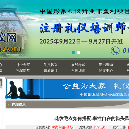
心
行业专家
学员风采
在线考试
证书查询
沿
礼仪课堂
形象设计
形体训练
论文中心
详细信息
花纹毛衣如何搭配 率性自在的街头
信息类别:
[时尚前沿-秀场]
浏览次数:
1595次
发布日期: