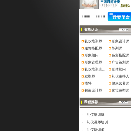
资格认证
礼仪培训师
形象设计师
服饰搭配师
陈列师
形象顾问
色彩搭配师
形象管理师
广告策划师
礼仪培训班...
形体顾问
发型师
礼仪主持人
模特
健康营养师
包装设计师
化妆造型师
课程推荐
·
礼仪培训班
·
礼仪讲师培训
·
礼仪培训师