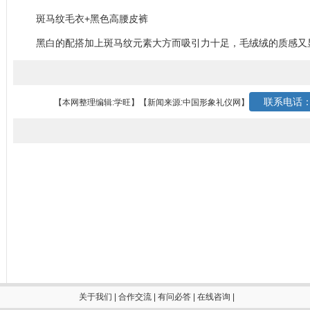
斑马纹毛衣+黑色高腰皮裤
黑白的配搭加上斑马纹元素大方而吸引力十足，毛绒绒的质感又
联系电话：0
【本网整理编辑:学旺】
【新闻来源:中国形象礼仪网】
关于我们
|
合作交流
|
有问必答
|
在线咨询
|