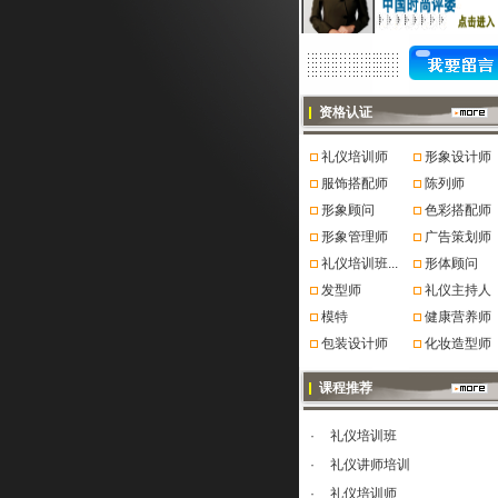
资格认证
礼仪培训师
形象设计师
服饰搭配师
陈列师
形象顾问
色彩搭配师
形象管理师
广告策划师
礼仪培训班...
形体顾问
发型师
礼仪主持人
模特
健康营养师
包装设计师
化妆造型师
课程推荐
·
礼仪培训班
·
礼仪讲师培训
·
礼仪培训师