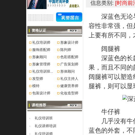
信息类别:
[时尚前
深蓝色无论与
容性非常强，但
资格认证
上要有所不同，
礼仪培训师
形象设计师
阔腿裤
服饰搭配师
陈列师
深蓝色的长款
形象顾问
色彩搭配师
形象管理师
广告策划师
果，而且不同的
礼仪培训班...
形体顾问
阔腿裤可以塑造
发型师
礼仪主持人
腿裤，则可以显
模特
健康营养师
包装设计师
化妆造型师
课程推荐
牛仔裤
·
礼仪培训班
几乎没有牛仔
·
礼仪讲师培训
蓝色的外套，不
·
礼仪培训师