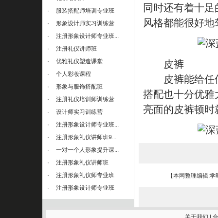
同时还有着十足
·
服装搭配师培训专业班
风格都能很好地
·
形象设计师实习训练营
·
注册形象设计师专业班...
·
注册礼仪讲师班
·
优雅礼仪塑造课堂
皮裤
·
个人彩妆课程
皮裤能给任何
·
形象与服饰搭配班
搭配也十分优雅
·
注册礼仪培训师训练营
亮面的皮裤顿时
·
设计师实习训练营
·
注册形象设计师专业班...
·
注册形象礼仪讲师班9...
·
一对一个人形象提升课...
·
注册形象礼仪讲师班
·
注册形象礼仪师专业班
【本网整理编辑:学
·
注册形象设计师专业班
关于我们
|