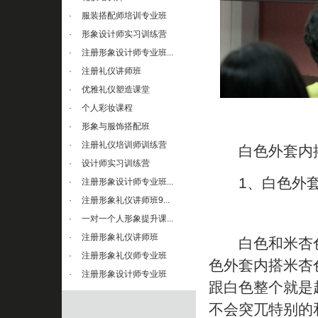
·
服装搭配师培训专业班
·
形象设计师实习训练营
·
注册形象设计师专业班...
·
注册礼仪讲师班
·
优雅礼仪塑造课堂
·
个人彩妆课程
·
形象与服饰搭配班
·
注册礼仪培训师训练营
白色外套内搭
·
设计师实习训练营
1、白色外套
·
注册形象设计师专业班...
·
注册形象礼仪讲师班9...
·
一对一个人形象提升课...
·
注册形象礼仪讲师班
白色和米杏色
·
注册形象礼仪师专业班
色外套内搭米杏
·
注册形象设计师专业班
跟白色整个就是
不会突兀特别的