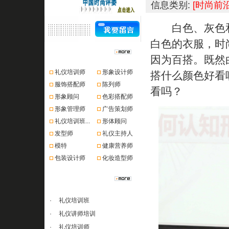
信息类别:
[时尚前沿
白色、灰色和
白色的衣服，时
资格认证
因为百搭。既然
礼仪培训师
形象设计师
搭什么颜色好看
服饰搭配师
陈列师
看吗？
形象顾问
色彩搭配师
形象管理师
广告策划师
礼仪培训班...
形体顾问
发型师
礼仪主持人
模特
健康营养师
包装设计师
化妆造型师
课程推荐
·
礼仪培训班
·
礼仪讲师培训
·
礼仪培训师