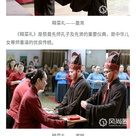
释菜礼——奠帛
《释菜礼》是祭奠先师孔子及先贤的重要仪典，是中华儿
女尊师重道的优良传统。
释菜礼——渥盥