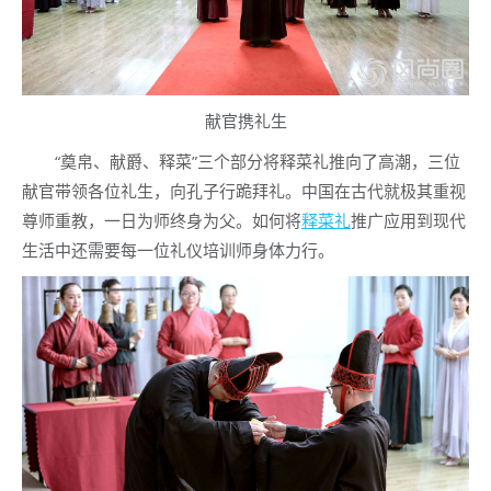
献官携礼生
“奠帛、献爵、释菜”三个部分将释菜礼推向了高潮，三位
献官带领各位礼生，向孔子行跪拜礼。中国在古代就极其重视
尊师重教，一日为师终身为父。如何将
释菜礼
推广应用到现代
生活中还需要每一位礼仪培训师身体力行。