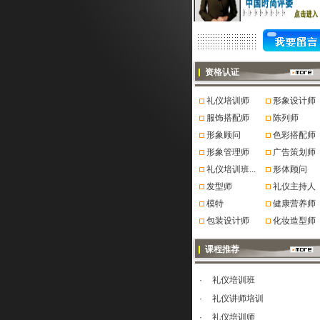
资格认证
礼仪培训师
形象设计师
服饰搭配师
陈列师
形象顾问
色彩搭配师
形象管理师
广告策划师
礼仪培训班...
形体顾问
发型师
礼仪主持人
模特
健康营养师
包装设计师
化妆造型师
课程推荐
·
礼仪培训班
·
礼仪讲师培训
·
礼仪培训师