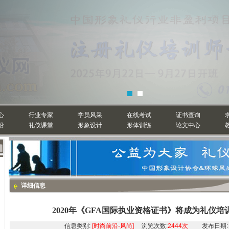
心
行业专家
学员风采
在线考试
证书查询
沿
礼仪课堂
形象设计
形体训练
论文中心
详细信息
2020年《GFA国际执业资格证书》将成为礼仪
信息类别:
[时尚前沿-风尚]
浏览次数:
2444次
发布日期