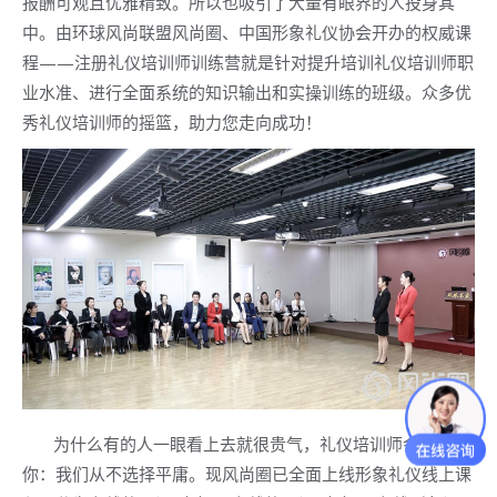
报酬可观且优雅精致。所以也吸引了大量有眼界的人投身其
中。由环球风尚联盟风尚圈、中国形象礼仪协会开办的权威课
程——注册礼仪培训师训练营就是针对提升培训礼仪培训师职
业水准、进行全面系统的知识输出和实操训练的班级。众多优
秀礼仪培训师的摇篮，助力您走向成功！
为什么有的人一眼看上去就很贵气，礼仪培训师会告诉
你：我们从不选择平庸。现风尚圈已全面上线形象礼仪线上课