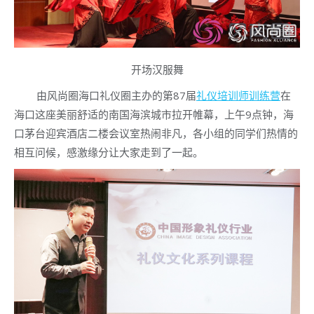
开场汉服舞
由风尚圈海口礼仪圈主办的第87届
礼仪培训师训练营
在
海口这座美丽舒适的南国海滨城市拉开帷幕，上午9点钟，海
口茅台迎宾酒店二楼会议室热闹非凡，各小组的同学们热情的
相互问候，感激缘分让大家走到了一起。