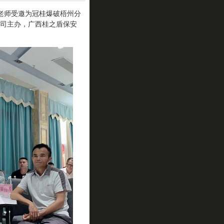
老师受邀为冠桂爆破梧州分
司主办，广西桂之盾保安