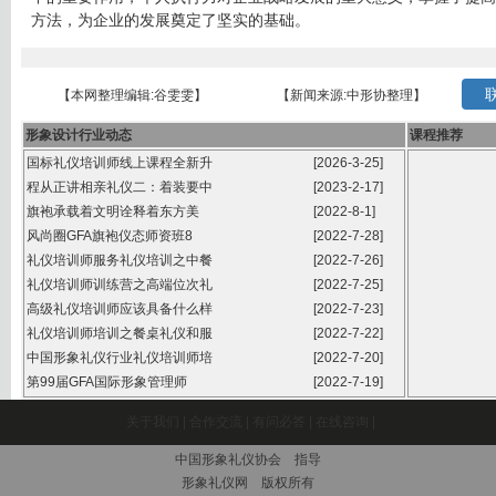
方法，为企业的发展奠定了坚实的基础。
联
【本网整理编辑:谷雯雯】
【新闻来源:中形协整理】
形象设计行业动态
课程推荐
国标礼仪培训师线上课程全新升
[2026-3-25]
程从正讲相亲礼仪二：着装要中
[2023-2-17]
旗袍承载着文明诠释着东方美
[2022-8-1]
风尚圈GFA旗袍仪态师资班8
[2022-7-28]
礼仪培训师服务礼仪培训之中餐
[2022-7-26]
礼仪培训师训练营之高端位次礼
[2022-7-25]
高级礼仪培训师应该具备什么样
[2022-7-23]
礼仪培训师培训之餐桌礼仪和服
[2022-7-22]
中国形象礼仪行业礼仪培训师培
[2022-7-20]
第99届GFA国际形象管理师
[2022-7-19]
关于我们
|
合作交流
|
有问必答
|
在线咨询
|
中国形象礼仪协会 指导
形象礼仪网 版权所有