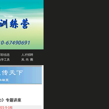
求职信息
人才招聘
教学工具
风 尚 圈
力》专题讲座
021-5-18
]