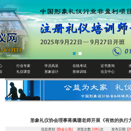
心
行业专家
学员风采
在线考试
证书查询
沿
礼仪课堂
形象设计
形体训练
论文中心
详细信息
形象礼仪协会理事蒋佩珊老师开展《有效的执行
信息类别:
[协会公告]
浏览次数:
1061
次 发布日期: [
2