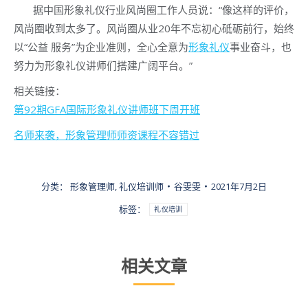
据中国形象礼仪行业风尚圈工作人员说：“像这样的评价，
风尚圈收到太多了。风尚圈从业20年不忘初心砥砺前行，始终
以“公益 服务”为企业准则，全心全意为
形象礼仪
事业奋斗，也
努力为形象礼仪讲师们搭建广阔平台。”
相关链接：
第92期GFA国际形象礼仪讲师班下周开班
名师来袭，形象管理师师资课程不容错过
分类：
形象管理师
,
礼仪培训师
谷雯雯
2021年7月2日
标签：
礼仪培训
相关文章