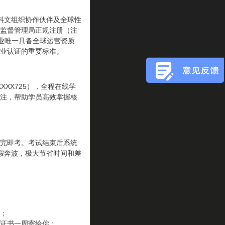
联合国教科文组织协作伙伴及全球性
监督管理局正规注册（注
仪行业唯一具备全球运营资质
职业认证的重要标准。
XXX725），全程在线学
注，帮助学员高效掌握核
完即考。考试结束后系统
假奔波，极大节省时间和差
；
证书一周寄给你；