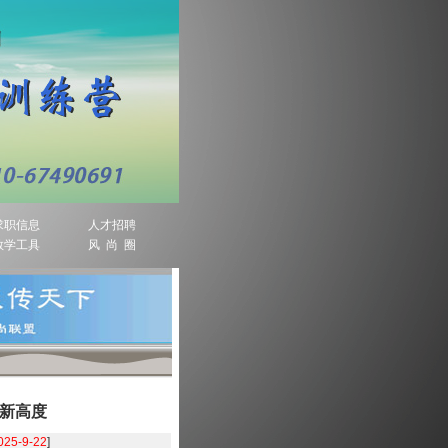
求职信息
人才招聘
教学工具
风 尚 圈
业新高度
025-9-22
]