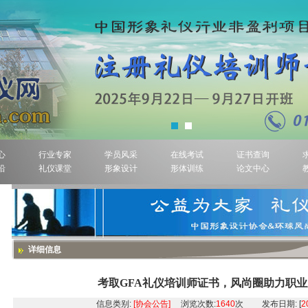
心
行业专家
学员风采
在线考试
证书查询
沿
礼仪课堂
形象设计
形体训练
论文中心
详细信息
考取GFA礼仪培训师证书，风尚圈助力职
信息类别:
[协会公告]
浏览次数:
1640
次 发布日期: [
2