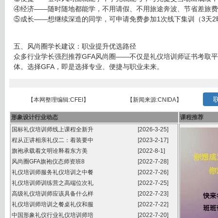
④经济——随时随地都能学，不用请假、不用旅途奔波、节省差旅费
⑤成长——想继续深造的同学，可申请免费参加1次线下集训（3天2
五、风尚圈学长建议：职业提升优选路径
众多行业学长强烈推荐GFA风尚圈——不仅是礼仪培训师证书考取
体。选择GFA，即是选择专业、便捷与职业未来。
联
【本网整理编辑:CFEI】
【新闻来源:CNIDA】
形象设计行业动态
课程推荐
国标礼仪培训师线上课程全新升
[2026-3-25]
程从正讲相亲礼仪二：着装要中
[2023-2-17]
旗袍承载着文明诠释着东方美
[2022-8-1]
风尚圈GFA旗袍仪态师资班8
[2022-7-28]
礼仪培训师服务礼仪培训之中餐
[2022-7-26]
礼仪培训师训练营之高端位次礼
[2022-7-25]
高级礼仪培训师应该具备什么样
[2022-7-23]
礼仪培训师培训之餐桌礼仪和服
[2022-7-22]
中国形象礼仪行业礼仪培训师培
[2022-7-20]