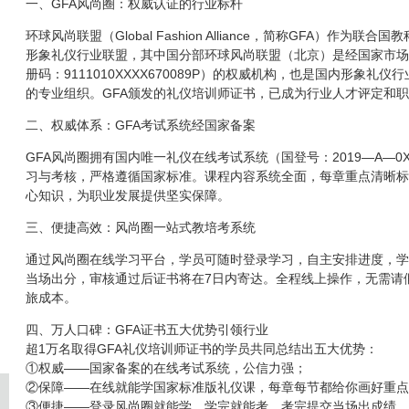
一、GFA风尚圈：权威认证的行业标杆
环球风尚联盟（Global Fashion Alliance，简称GFA）作为
形象礼仪行业联盟，其中国分部环球风尚联盟（北京）是经国家市场
册码：9111010XXXX670089P）的权威机构，也是国内形象礼
的专业组织。GFA颁发的礼仪培训师证书，已成为行业人才评定和
二、权威体系：GFA考试系统经国家备案
GFA风尚圈拥有国内唯一礼仪在线考试系统（国登号：2019—A—0X
习与考核，严格遵循国家标准。课程内容系统全面，每章重点清晰标
心知识，为职业发展提供坚实保障。
三、便捷高效：风尚圈一站式教培考系统
通过风尚圈在线学习平台，学员可随时登录学习，自主安排进度，学
当场出分，审核通过后证书将在7日内寄达。全程线上操作，无需请
旅成本。
四、万人口碑：GFA证书五大优势引领行业
超1万名取得GFA礼仪培训师证书的学员共同总结出五大优势：
①权威——国家备案的在线考试系统，公信力强；
②保障——在线就能学国家标准版礼仪课，每章每节都给你画好重点
③便捷——登录风尚圈就能学，学完就能考，考完提交当场出成绩，