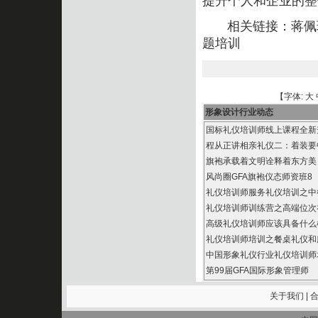
提升个人和企业的整
相关链接：
蒋佩
题培训
【字体:
大
形象设计行业动态
国标礼仪培训师线上课程全
程从正讲相亲礼仪二：着装
旗袍承载着文明诠释着东方美
风尚圈GFA旗袍仪态师资班8
礼仪培训师服务礼仪培训之
礼仪培训师训练营之高端位
高级礼仪培训师应该具备什
礼仪培训师培训之餐桌礼仪
中国形象礼仪行业礼仪培训
第99届GFA国际形象管理师
关于我们
|