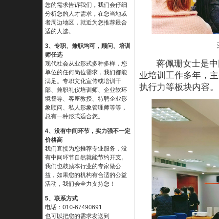
您的需求告诉我们，我们会仔细
分析您的人才需求，在您当地或
者周边地区，就近为您推荐最合
适的人选。
3、专职、兼职均可，顾问、培训
师任选
蒋佩珊女士是中国
现代社会从业形式多种多样，您
单位的任何岗位需求，我们都能
业培训工作多年，主
满足。专职文化宣传或培训干
执行力等板块内容。
部、兼职礼仪培训师、企业软环
境督导、客座教授、特聘企业形
象顾问、私人形象管理师等等，
总有一种形式适合您。
4、没有中间环节，实力强不一定
价格高
我们直接为您推荐专业服务，没
有中间环节自然就能节约开支。
我们也鼓励本行业的专家做公
益，如果您的机构有合适的公益
活动，我们会全力支持您！
5、联系方式
电话：010-67490691
也可以把您的需求发送到