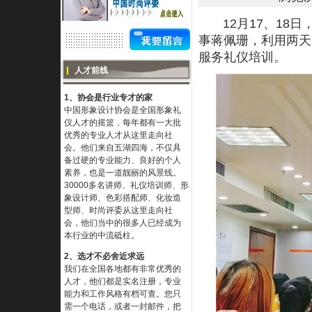
12月17、18日
事蒋佩珊，利用两天
服务礼仪培训
。
人才前线
1、协会是行业专才的家
中国形象设计协会是全国形象礼
仪人才的摇篮，每年都有一大批
优秀的专业人才从这里走向社
会。他们来自五湖四海，不仅具
备过硬的专业能力、良好的个人
素养，也是一道靓丽的风景线。
30000多名讲师、礼仪培训师、形
象设计师、色彩搭配师、化妆造
型师、时尚评委从这里走向社
会，他们当中的很多人已经成为
本行业的中流砥柱。
2、选才不必舍近求远
我们在全国各地都有非常优秀的
人才，他们都是实名注册，专业
能力和工作风格有档可查。您只
需一个电话，或者一封邮件，把