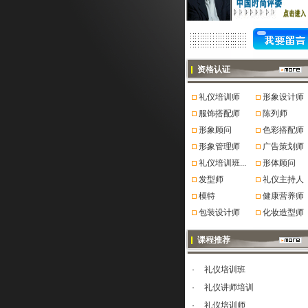
资格认证
礼仪培训师
形象设计师
服饰搭配师
陈列师
形象顾问
色彩搭配师
形象管理师
广告策划师
礼仪培训班...
形体顾问
发型师
礼仪主持人
模特
健康营养师
包装设计师
化妆造型师
课程推荐
·
礼仪培训班
·
礼仪讲师培训
·
礼仪培训师