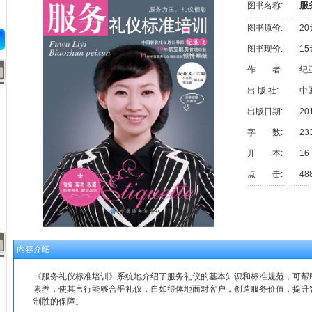
服
图书名称:
图书原价:
20
图书现价:
15
作 者:
纪
出 版 社:
中
出版日期:
20
字 数:
23
开 本:
16
点 击:
48
内容介绍
《服务礼仪标准培训》系统地介绍了服务礼仪的基本知识和标准规范，可帮
素养，使其言行能够合乎礼仪，自如得体地面对客户，创造服务价值，提升
制胜的保障。