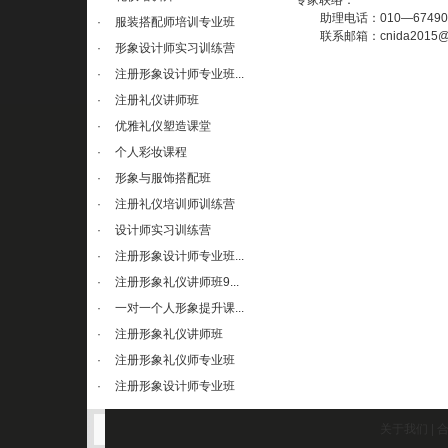
专家联络：
助理电话：010—67490
·
服装搭配师培训专业班
联系邮箱：cnida2015@
·
形象设计师实习训练营
·
注册形象设计师专业班...
·
注册礼仪讲师班
·
优雅礼仪塑造课堂
·
个人彩妆课程
·
形象与服饰搭配班
·
注册礼仪培训师训练营
·
设计师实习训练营
·
注册形象设计师专业班...
·
注册形象礼仪讲师班9...
·
一对一个人形象提升课...
·
注册形象礼仪讲师班
·
注册形象礼仪师专业班
·
注册形象设计师专业班
关于我们
|