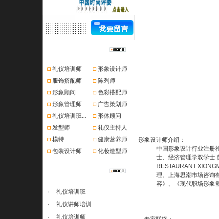
资格认证
礼仪培训师
形象设计师
服饰搭配师
陈列师
形象顾问
色彩搭配师
形象管理师
广告策划师
礼仪培训班...
形体顾问
发型师
礼仪主持人
模特
健康营养师
形象设计师介绍：
中国形象设计行业注册
包装设计师
化妆造型师
士、经济管理学双学士 曾
RESTAURANT X
课程推荐
理、上海思潮市场咨询
容》、《现代职场形象
·
礼仪培训班
·
礼仪讲师培训
·
礼仪培训师