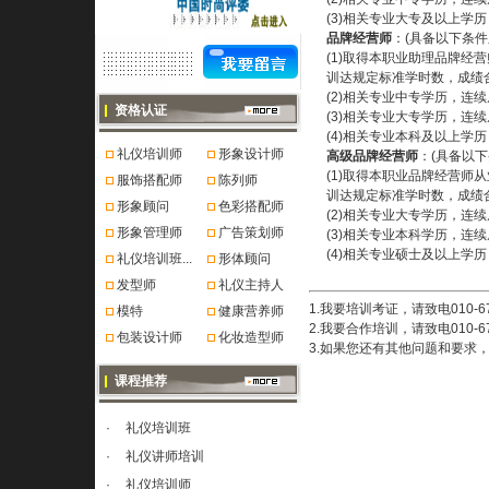
(3)相关专业大专及以上学
品牌经营师
：(具备以下条件
(1)取得本职业助理品牌
训达规定标准学时数，成绩
(2)相关专业中专学历，连
资格认证
(3)相关专业大专学历，连
(4)相关专业本科及以上学
礼仪培训师
形象设计师
高级品牌经营师
：(具备以下
(1)取得本职业品牌经营
服饰搭配师
陈列师
训达规定标准学时数，成绩
形象顾问
色彩搭配师
(2)相关专业大专学历，连
形象管理师
广告策划师
(3)相关专业本科学历，连
(4)相关专业硕士及以上学
礼仪培训班...
形体顾问
发型师
礼仪主持人
1.我要培训考证，请致电010-6
模特
健康营养师
2.我要合作培训，请致电010-6
包装设计师
化妆造型师
3.如果您还有其他问题和要求，您也
课程推荐
·
礼仪培训班
·
礼仪讲师培训
·
礼仪培训师