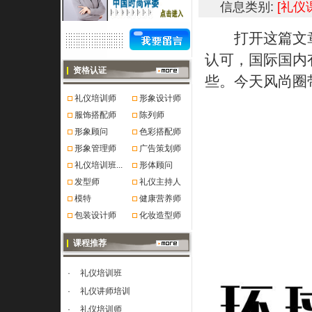
信息类别:
[礼仪
打开这篇文章
认可，国际国内
资格认证
些。今天风尚圈
礼仪培训师
形象设计师
服饰搭配师
陈列师
形象顾问
色彩搭配师
形象管理师
广告策划师
礼仪培训班...
形体顾问
发型师
礼仪主持人
模特
健康营养师
包装设计师
化妆造型师
课程推荐
·
礼仪培训班
·
礼仪讲师培训
·
礼仪培训师