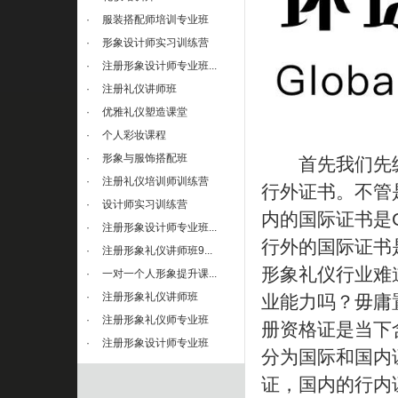
·
服装搭配师培训专业班
·
形象设计师实习训练营
·
注册形象设计师专业班...
·
注册礼仪讲师班
·
优雅礼仪塑造课堂
·
个人彩妆课程
·
形象与服饰搭配班
首先我们先纵
·
注册礼仪培训师训练营
行外证书。不管
·
设计师实习训练营
内的国际证书是
·
注册形象设计师专业班...
行外的国际证书
·
注册形象礼仪讲师班9...
形象礼仪行业难
·
一对一个人形象提升课...
·
注册形象礼仪讲师班
业能力吗？毋庸
·
注册形象礼仪师专业班
册资格证是当下
·
注册形象设计师专业班
分为国际和国内
证，国内的行内